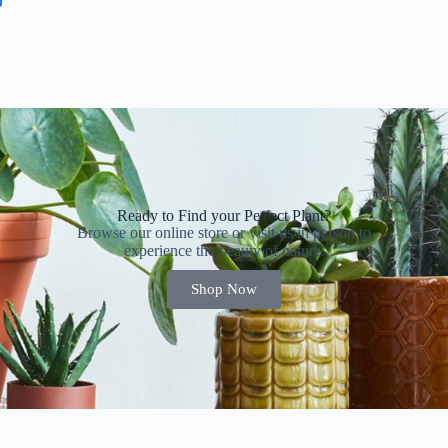
Ready to Find your Perfect Plant?
Browse our online store or visit us in person to
experience the beauty of nature.
Shop Now